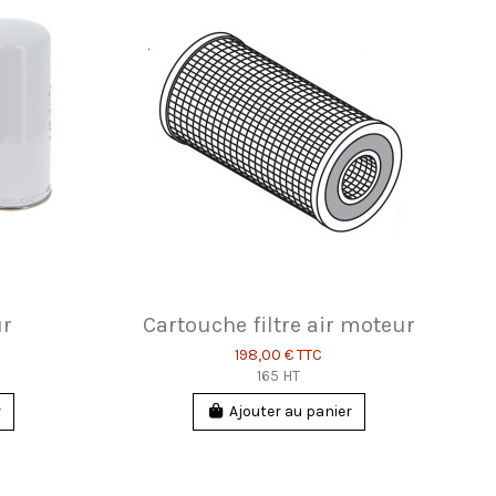
ur
Cartouche filtre air moteur
198,00 €
TTC
165 HT
r
Ajouter au panier