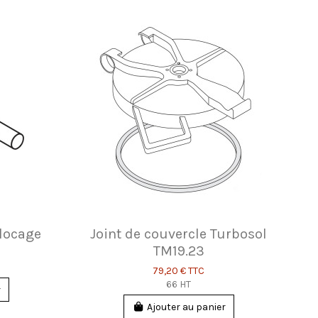
blocage
Joint de couvercle Turbosol
TM19.23
79,20 €
TTC
66 HT
r
Ajouter au panier