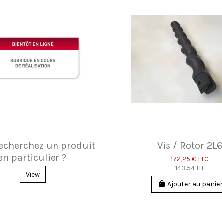
echerchez un produit
Vis / Rotor 2L
en particulier ?
172,25 €
TTC
143.54 HT
View
Ajouter au panie