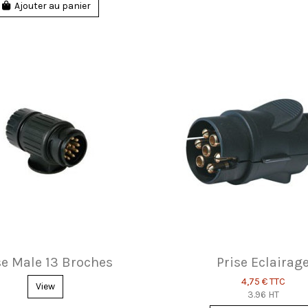
Ajouter au panier
se Male 13 Broches
Prise Eclairag
4,75 €
TTC
View
3.96 HT