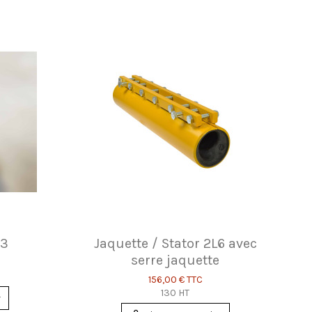
63
Jaquette / Stator 2L6 avec
serre jaquette
156,00 €
TTC
130 HT
r