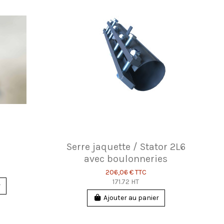
6
Serre jaquette / Stator 2L6
avec boulonneries
206,06 €
TTC
171.72 HT
r
Ajouter au panier