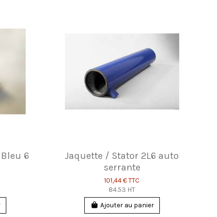
 Bleu 6
Jaquette / Stator 2L6 auto
serrante
101,44 €
TTC
84.53 HT
r
Ajouter au panier