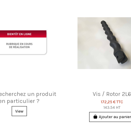
echerchez un produit
Vis / Rotor 2L
en particulier ?
172,25 €
TTC
143.54 HT
View
Ajouter au panie