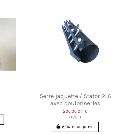
6
Serre jaquette / Stator 2L6
avec boulonneries
206,06 €
TTC
171.72 HT
r
Ajouter au panier