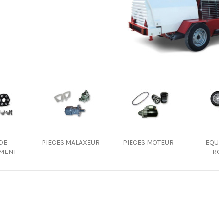
 DE
PIECES MALAXEUR
PIECES MOTEUR
EQU
MENT
R