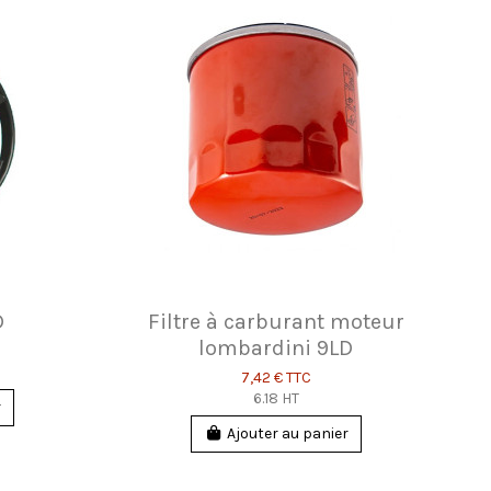
D
Filtre à carburant moteur
lombardini 9LD
7,42 €
TTC
6.18 HT
r
Ajouter au panier