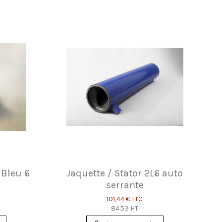
 Bleu 6
Jaquette / Stator 2L6 auto
serrante
101,44 €
TTC
84.53 HT