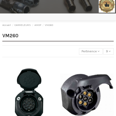
Accueil
CARRELEURS
AM3P
VM260
VM260
Pertinence
9