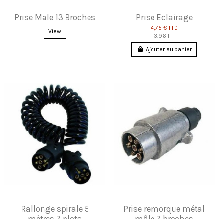
Prise Male 13 Broches
Prise Eclairage
4,75 €
TTC
View
3.96 HT
Ajouter au panier
Rallonge spirale 5
Prise remorque métal
mètres 7 plots
mâle 7 broches