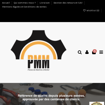
Accueil
Qui sommes-nous ?
Livraison
Gestion des retours et SAV
Mentions légales et Conditions de ventes
Wishlist (
0
)
0