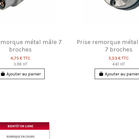
remorque métal mâle 7
Prise remorque métal
broches
7 broches
4,75 €
TTC
5,53 €
TTC
3.96 HT
4.61 HT
Ajouter au panier
Ajouter au panie