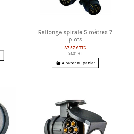
e
Rallonge spirale 5 mètres 7
plots
37,57 €
TTC
31.31 HT
r
Ajouter au panier