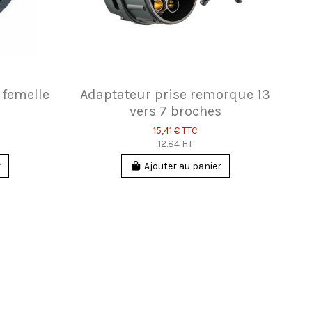
 femelle
Adaptateur prise remorque 13
vers 7 broches
15,41 €
TTC
12.84 HT
r
Ajouter au panier