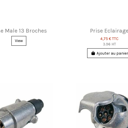
se Male 13 Broches
Prise Eclairag
4,75 €
TTC
View
3.96 HT
Ajouter au panie