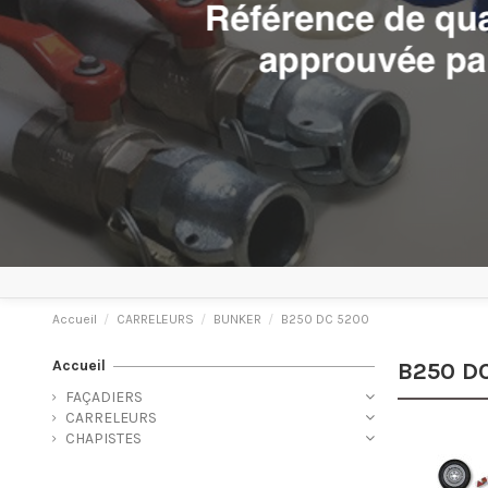
Accueil
CARRELEURS
BUNKER
B250 DC 5200
Accueil
B250 D
FAÇADIERS
CARRELEURS
CHAPISTES