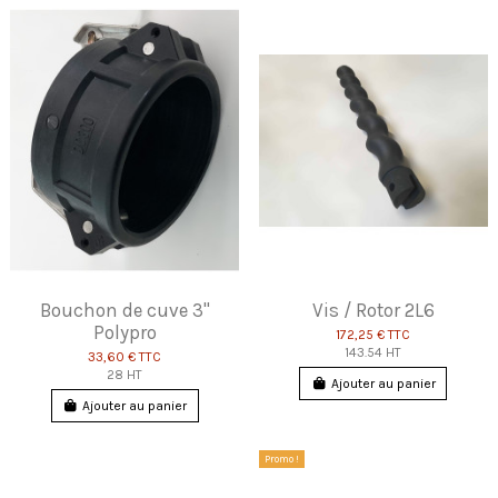
Bouchon de cuve 3"
Vis / Rotor 2L6
Polypro
172,25 €
TTC
143.54 HT
33,60 €
TTC
28 HT
Ajouter au panier
Ajouter au panier
Promo !