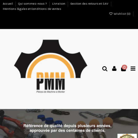
Accueil
Qui sommes-nous ?
Livraison
Gestion des retours et SAV
Mentions légales et Conditions de ventes
Wishlist (
0
)
0