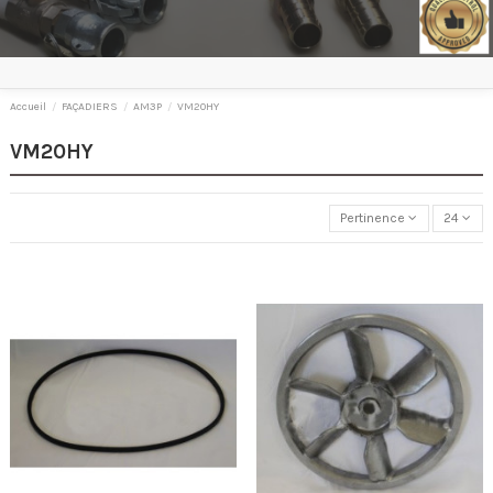
Accueil
FAÇADIERS
AM3P
VM20HY
VM20HY
Pertinence
24