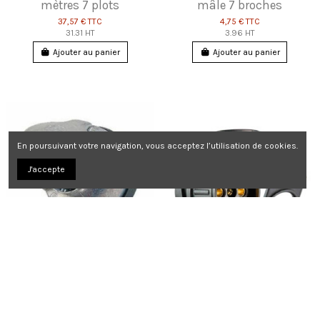
mètres 7 plots
mâle 7 broches
37,57 €
TTC
4,75 €
TTC
31.31 HT
3.96 HT
Ajouter au panier
Ajouter au panier
En poursuivant votre navigation, vous acceptez l’utilisation de cookies.
J'accepte
Prise remorque métal
Adaptateur prise
femelle 7 broches
remorque 13 vers 7
broches
5,53 €
TTC