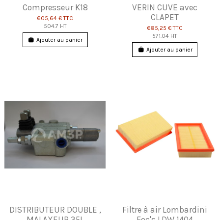
Compresseur K18
VERIN CUVE avec
CLAPET
605,64 €
TTC
504.7 HT
685,25 €
TTC
571.04 HT
Ajouter au panier
Ajouter au panier
DISTRIBUTEUR DOUBLE ,
Filtre à air Lombardini
MALAXEUR 35L
Foc's LDW 1404